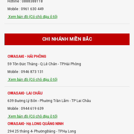
Hotline : 0888388118
Mobile : 0961 630 449
Xem bản đồ (Có chỗ đậu ô tô)
OWASAKI - TÂN PHÚ (HỒ CHÍ MINH)
Số 1/1 Trường Chinh, Tây Thạnh - Tân Phú - TP.Hồ Chí Minh
CHI NHÁNH MIỀN BẮC
Hotline : 0332 740 152
Xem bản đồ (Có chỗ đậu ô tô)
OWASAKI - HẢI PHÒNG
59 Tôn Đức Thắng - Q.Lê Chân - TP.Hải Phòng
OWASAKI - CHÂU ĐỐC
Mobile : 0946 873 131
Số 7A Lê Lợi - Phường Châu Phú B - Châu Đốc - An Giang
Xem bản đồ (Có chỗ đậu ô tô)
Mobile : 0365 315 408
Xem bản đồ (Có chỗ đậu ô tô)
OWASAKI- LAI CHÂU
639 Đường Lý Bôn - Phường Trần Lãm - TP Lai Châu
OWASAKI - CẦN THƠ
Mobile : 0944 619 639
Siêu thị Go Cần Thơ, Ninh Khánh - Cần Thơ
Xem bản đồ (Có chỗ đậu ô tô)
Mobile : 0927 69 5555
OWASAKI- HẠ LONG QUẢNG NINH
Xem bản đồ (Có chỗ đậu ô tô)
294 25 tháng 4- PhườngĐằng - TP.Hạ Long