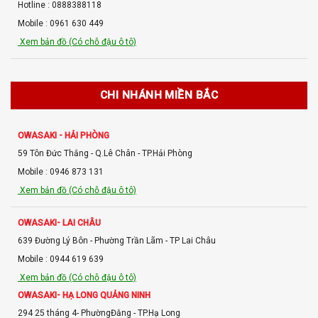
Hotline : 0888388118
Mobile : 0961 630 449
Xem bản đồ (Có chỗ đậu ô tô)
OWASAKI - TÂN PHÚ (HỒ CHÍ MINH)
Số 1/1 Trường Chinh, Tây Thạnh - Tân Phú - TP.Hồ Chí Minh
CHI NHÁNH MIỀN BẮC
Hotline : 0332 740 152
Xem bản đồ (Có chỗ đậu ô tô)
OWASAKI - HẢI PHÒNG
59 Tôn Đức Thắng - Q.Lê Chân - TP.Hải Phòng
OWASAKI - CHÂU ĐỐC
Mobile : 0946 873 131
Số 7A Lê Lợi - Phường Châu Phú B - Châu Đốc - An Giang
Xem bản đồ (Có chỗ đậu ô tô)
Mobile : 0365 315 408
Xem bản đồ (Có chỗ đậu ô tô)
OWASAKI- LAI CHÂU
639 Đường Lý Bôn - Phường Trần Lãm - TP Lai Châu
OWASAKI - CẦN THƠ
Mobile : 0944 619 639
Siêu thị Go Cần Thơ, Ninh Khánh - Cần Thơ
Xem bản đồ (Có chỗ đậu ô tô)
Mobile : 0927 69 5555
OWASAKI- HẠ LONG QUẢNG NINH
Xem bản đồ (Có chỗ đậu ô tô)
294 25 tháng 4- PhườngĐằng - TP.Hạ Long