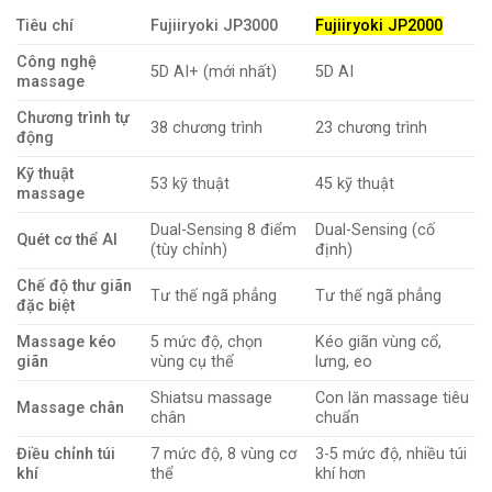
Tiêu chí
Fujiiryoki JP3000
Fujiiryoki JP2000
Công nghệ
5D AI+ (mới nhất)
5D AI
massage
Chương trình tự
38 chương trình
23 chương trình
động
Kỹ thuật
53 kỹ thuật
45 kỹ thuật
massage
Dual-Sensing 8 điểm
Dual-Sensing (cố
Quét cơ thể AI
(tùy chỉnh)
định)
Chế độ thư giãn
Tư thế ngã phẳng
Tư thế ngã phẳng
đặc biệt
Massage kéo
5 mức độ, chọn
Kéo giãn vùng cổ,
giãn
vùng cụ thể
lưng, eo
Shiatsu massage
Con lăn massage tiêu
Massage chân
chân
chuẩn
Điều chỉnh túi
7 mức độ, 8 vùng cơ
3-5 mức độ, nhiều túi
khí
thể
khí hơn