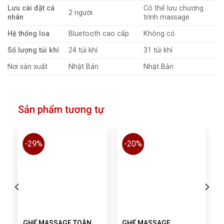
Lưu cài đặt cá
Có thể lưu chương
2 người
nhân
trình massage
Hệ thống loa
Bluetooth cao cấp
Không có
Số lượng túi khí
24 túi khí
31 túi khí
Nơi sản xuất
Nhật Bản
Nhật Bản
Sản phẩm tương tự
-29%
-20%
P
GHẾ MASSAGE TOÀN
GHẾ MASSAGE