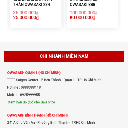
THÂN OWASAKI 234
OWASAKI 888
35.000.000
100.000.000
₫
₫
₫
₫
25.000.000
80.000.000
CHI NHÁNH MIỀN NAM
OWASAKI- QUẬN 1 (HỒ CHÍ MINH)
TTTT Saigon Center - P. Bến Thành - Quận 1 - TP. Hồ Chí Minh
Hotline : 0888388118
Mobile : 0925999955
Xem bản đồ (Có chỗ đậu ô tô)
OWASAKI- BÌNH THẠNH (HỒ CHÍ MINH)
241A Chu Văn An - Phường Bình Thạnh - TP.Hồ Chí Minh