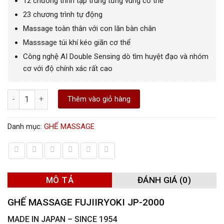
12 chương trình tập trung từng vùng cơ thể
23 chương trình tự động
Massage toàn thân với con lăn bàn chân
Masssage túi khí kéo giãn cơ thể
Công nghệ AI Double Sensing dò tìm huyệt đạo và nhóm
cơ với độ chính xác rất cao
JP2000 – Fujiiryoki Nhật Bản số lượng
Thêm vào giỏ hàng
Danh mục:
GHẾ MASSAGE
MÔ TẢ
ĐÁNH GIÁ (0)
GHẾ MASSAGE FUJIIRYOKI JP-2000
MADE IN JAPAN – SINCE 1954