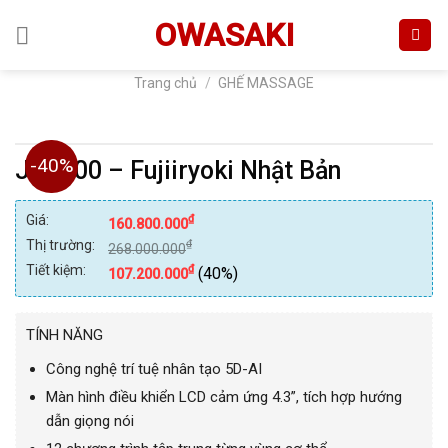
Skip
OWASAKI
to
content
Trang chủ
/
GHẾ MASSAGE
-40%
JP2000 – Fujiiryoki Nhật Bản
Giá:
₫
160.800.000
Thị trường:
₫
268.000.000
Tiết kiệm:
₫
(40%)
107.200.000
TÍNH NĂNG
Công nghệ trí tuệ nhân tạo 5D-AI
Màn hình điều khiển LCD cảm ứng 4.3”, tích hợp hướng
dẫn giọng nói